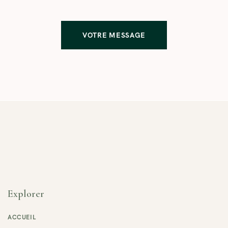
Marchez à l’extérieur
: une promenade permet d’ancrer et
d’intégrer les énergies du soin en douceur.
VOTRE MESSAGE
Explorer
ACCUEIL